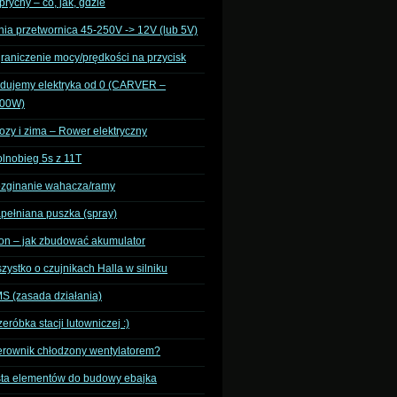
prychy – co, jak, gdzie
nia przetwornica 45-250V -> 12V (lub 5V)
raniczenie mocy/prędkości na przycisk
dujemy elektryka od 0 (CARVER –
00W)
ozy i zima – Rower elektryczny
lnobieg 5s z 11T
zginanie wahacza/ramy
pełniana puszka (spray)
Ion – jak zbudować akumulator
zystko o czujnikach Halla w silniku
S (zasada działania)
zeróbka stacji lutowniczej :)
erownik chłodzony wentylatorem?
sta elementów do budowy ebajka