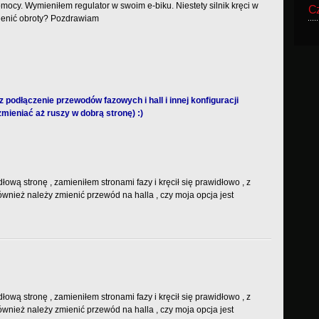
cy. Wymieniłem regulator w swoim e-biku. Niestety silnik kręci w
Cz
ienić obroty? Pozdrawiam
 podłączenie przewodów fazowych i hall i innej konfiguracji
zmieniać aż ruszy w dobrą stronę) :)
idłową stronę , zamieniłem stronami fazy i kręcił się prawidłowo , z
nież należy zmienić przewód na halla , czy moja opcja jest
idłową stronę , zamieniłem stronami fazy i kręcił się prawidłowo , z
nież należy zmienić przewód na halla , czy moja opcja jest