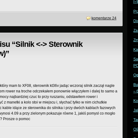
[=
Pr
komentarze 24
Di
Za
Zm
su “Silnik <-> Sterownik
Ka
w)”
Sa
PC
Og
Bu
który mam to XF08, sterownik kt36v jadąc wczoraj silnik zaczął nagle
em rower na troche odczekałem ponownie włączyłem i dalej to samo a
– 
 mocy najbardziej czuc to przy ruszaniu, odstawiłem rower i
Ko
 z manetki a kolo stoi w miejscu i, słychać tylko w nim cichutkie
c kable idące ze sterownika do silnika i przy dwóch kablach fazowych
Ja
e wynosi 4.09 a przy zielonym pokazuje równe 1, jakiś pomysl co mogło
ić? Prosze o pomoc
Ta
Oś