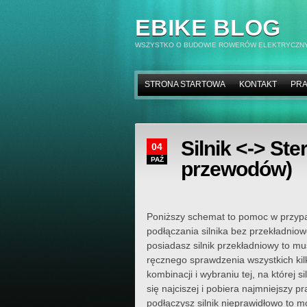
EBIKE BLOG
WSZYSTKO O BUDOWIE ROWERÓW ELEKTRYCZN
STRONA STARTOWA
KONTAKT
PRA
Silnik <-> St
04
PAŹ
przewodów)
Poniższy schemat to pomoc w przyp
podłączania silnika bez przekładniowe
posiadasz silnik przekładniowy to m
ręcznego sprawdzenia wszystkich ki
kombinacji i wybraniu tej, na której si
się najciszej i pobiera najmniejszy prą
podłączysz silnik nieprawidłowo to 