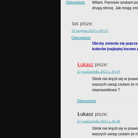
Odpowiedz
Witam. Panowie szukam pomo
drugą stronę. Jak mogę zm
tas
pisze:
12 sierpnia 2021 o 09:13
Odpowiedz
Obroty zmienia się poprzez
kolorów (najlepiej losowo 
Łukasz
pisze:
23 października 2023 o 16:45
Silnik nie kręcił się w praw
waszych uwag czułam że rów
nieprawidłowa ?
Odpowiedz
Łukasz
pisze:
23 października 2023 o 16:46
Silnik nie kręcił się w praw
waszych uwag czułam że rów