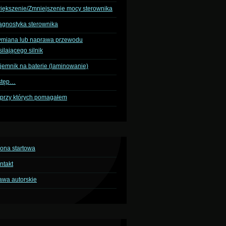
iększenie/Zmniejszenie mocy sterownika
agnostyka sterownika
miana lub naprawa przewodu
silającego silnik
jemnik na baterie (laminowanie)
stęp…
przy których pomagałem
rona startowa
ntakt
awa autorskie