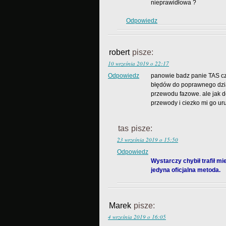
nieprawidłowa ?
Odpowiedz
robert
pisze:
10 września 2019 o 22:17
Odpowiedz
panowie badz panie TAS czy
błędów do poprawnego dzia
przewodu fazowe. ale jak do
przewody i ciezko mi go ur
tas
pisze:
23 września 2019 o 15:50
Odpowiedz
Wystarczy chybił trafił mie
jedyna oficjalna metoda.
Marek
pisze:
4 września 2019 o 16:05