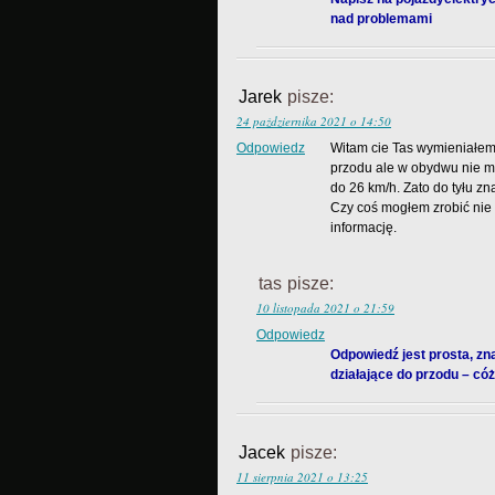
nad problemami
Jarek
pisze:
24 października 2021 o 14:50
Odpowiedz
Witam cie Tas wymieniałem 
przodu ale w obydwu nie ma
do 26 km/h. Zato do tyłu z
Czy coś mogłem zrobić nie 
informację.
tas
pisze:
10 listopada 2021 o 21:59
Odpowiedz
Odpowiedź jest prosta, zna
działające do przodu – cóż,
Jacek
pisze:
11 sierpnia 2021 o 13:25