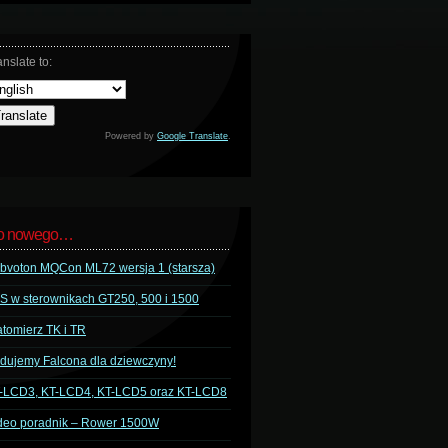
anslate to:
Powered by
Google Translate
.
o nowego…
bvoton MQCon ML72 wersja 1 (starsza)
S w sterownikach GT250, 500 i 1500
tomierz TK i TR
dujemy Falcona dla dziewczyny!
-LCD3, KT-LCD4, KT-LCD5 oraz KT-LCD8
deo poradnik – Rower 1500W