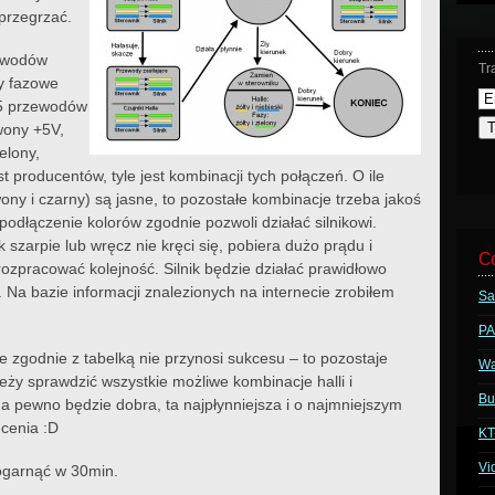
przegrzać.
zewodów
Tr
y fazowe
 i 5 przewodów
wony +5V,
elony,
jest producentów, tyle jest kombinacji tych połączeń. O ile
wony i czarny) są jasne, to pozostałe kombinacje trzeba jakoś
odłączenie kolorów zgodnie pozwoli działać silnikowi.
 szarpie lub wręcz nie kręci się, pobiera dużo prądu i
C
ozpracować kolejność. Silnik będzie działać prawidłowo
. Na bazie informacji znalezionych na internecie zrobiłem
Sa
PA
 zgodnie z tabelką nie przynosi sukcesu – to pozostaje
Wa
leży sprawdzić wszystkie możliwe kombinacje halli i
Bu
 pewno będzie dobra, ta najpłynniejsza i o najmniejszym
ęcenia :D
KT
Vi
ogarnąć w 30min.