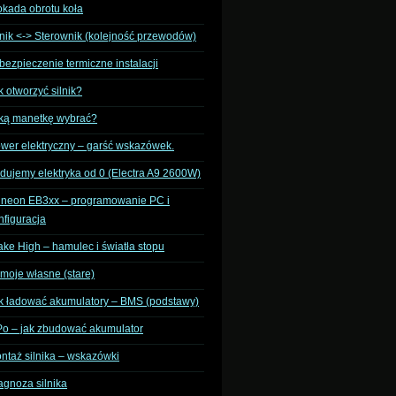
okada obrotu koła
lnik <-> Sterownik (kolejność przewodów)
bezpieczenie termiczne instalacji
k otworzyć silnik?
ką manetkę wybrać?
wer elektryczny – garść wskazówek.
dujemy elektryka od 0 (Electra A9 2600W)
fineon EB3xx – programowanie PC i
nfiguracja
ake High – hamulec i światła stopu
moje własne (stare)
k ładować akumulatory – BMS (podstawy)
Po – jak zbudować akumulator
ntaż silnika – wskazówki
agnoza silnika