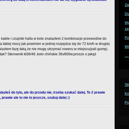
Zw
Di
Wy
za
Po
kable i czujniki halla w kole znalazłem 2 kombinacje przewodów do
 takiej mocy jak powinien w jednej rozpędza się do 72 km/h w drugiej
W
nalazłem fazę taką że nie mogę utrzymać roweru w miejscu(pali gumę).
tak? Sterownik kt36/48 ,koło chińskie 36v800w.prosze o jakąś
… 
St
lazłeś do tyłu, ale do przodu nie, trzeba szukać dalej. Te 2 prawie
Ko
 prawie ale to nie to jeszcze, szukaj dalej :)
Pr