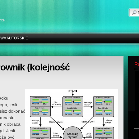
YCH
WA AUTORSKIE
R
erownik (kolejność
adku
go, jeśli
usisz dokonać
lkunastu
lnik obraca
d. Jeśli
może być