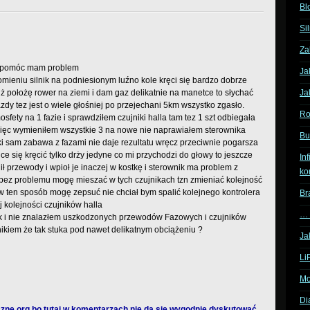
Bl
Si
Za
mi pomóc mam problem
Ja
omieniu silnik na podniesionym luźno kole kręci się bardzo dobrze
uż położę rower na ziemi i dam gaz delikatnie na manetce to słychać
Ja
jazdy tez jest o wiele głośniej po przejechani 5km wszystko zgasło.
Ro
osfety na 1 fazie i sprawdziłem czujniki halla tam tez 1 szt odbiegała
ięc wymieniłem wszystkie 3 na nowe nie naprawiałem sterownika
Bu
aki sam zabawa z fazami nie daje rezultatu wręcz przeciwnie pogarsza
ce się kręcić tylko drży jedyne co mi przychodzi do głowy to jeszcze
In
lił przewody i wpioł je inaczej w kostkę i sterownik ma problem z
ko
 bez problemu mogę mieszać w tych czujnikach tzn zmieniać kolejność
w ten sposób mogę zepsuć nie chciał bym spalić kolejnego kontrolera
Br
j kolejności czujników halla
… 
k i nie znalazłem uszkodzonych przewodów Fazowych i czujników
lnikiem że tak stuka pod nawet delikatnym obciążeniu ?
Ja
Li
Mo
Di
czne.org bo tutaj w komentarzach nie da się wygodnie dyskutować