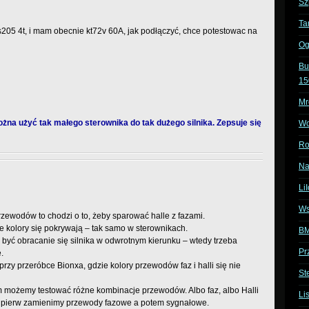
Sz
Ta
05 4t, i mam obecnie kt72v 60A, jak podłączyć, chce potestowac na
Og
Bu
15
Mr
można użyć tak małego sterownika do tak dużego silnika. Zepsuje się
Wo
Ro
Na
Li
Ws
rzewodów to chodzi o to, żeby sparować halle z fazami.
 kolory się pokrywają – tak samo w sterownikach.
BM
ć obracanie się silnika w odwrotnym kierunku – wtedy trzeba
Pr
.
rzy przeróbce Bionxa, gdzie kolory przewodów faz i halli się nie
St
 możemy testować różne kombinacje przewodów. Albo faz, albo Halli
Li
ajpierw zamienimy przewody fazowe a potem sygnałowe.