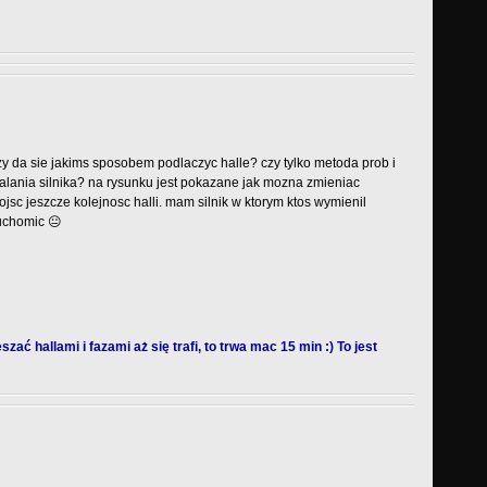
 da sie jakims sposobem podlaczyc halle? czy tylko metoda prob i
lania silnika? na rysunku jest pokazane jak mozna zmieniac
jsc jeszcze kolejnosc halli. mam silnik w ktorym ktos wymienil
uchomic 😐
szać hallami i fazami aż się trafi, to trwa mac 15 min :) To jest