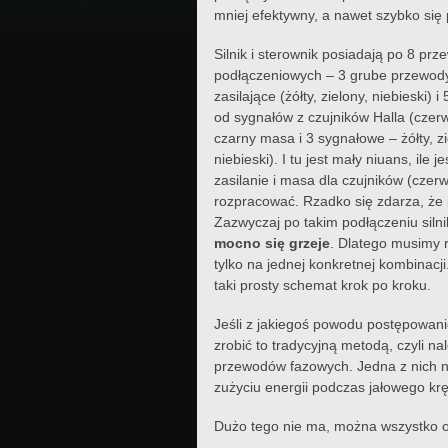
mniej efektywny, a nawet szybko się 
Silnik i sterownik posiadają po 8 pr
podłączeniowych – 3 grube przewod
zasilające (żółty, zielony, niebieski)
od sygnałów z czujników Halla (czer
czarny masa i 3 sygnałowe – żółty, zi
niebieski). I tu jest mały niuans, ile 
zasilanie i masa dla czujników (czer
rozpracować. Rzadko się zdarza, że p
Zazwyczaj po takim podłączeniu silnik
mocno się grzeje
. Dlatego musimy r
tylko na jednej konkretnej kombinacji
taki prosty schemat krok po kroku.
Jeśli z jakiegoś powodu postępowanie
zrobić to tradycyjną metodą, czyli na
przewodów fazowych. Jedna z nich na
zużyciu energii podczas jałowego kr
Dużo tego nie ma, można wszystko 