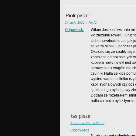
Piotr
pisze:
26 maja 2022 o 10:12
Odpowiedz
Witam Jest ktoś wstanie 
Po złożeniu roweru i uruch
cicho i swobodnie ale jak j
stukot w silniku i podczas 
Okazało się ze spaliły się m
znacząco od pozostałych w
kupiłem nowy i efekt jest t
sprawę silnik wogóle nie ch
czujniki Halla że ktoś pomy
wysterowaniem silnika czy
kabli sygnałowych czy coś 
i jakie mogą być objawy złe
Dodam że rozebrałem silni
halla co może być z tym si
tas
pisze:
5 czerwca 2022 o 00:30
Odpowiedz
Napisz na pojazdyelektry