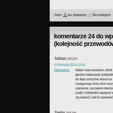
Autor:
tas, kategoria:
Bez kategorii
komentarze 24 do wpi
(kolejność przewodó
Adrian
pisze:
30 listopada 2024 o 10:43
Odpowiedz
Witam mam problem, silnik 
głośno hałasować odstawił
do tego znacznie stracił na
następnego dnia chce ruszyć
cykniecie, zacząłem mierzy
(zolty i niebieski) napięci
się zepsuć i jak to napraw
Serhii
pisze: