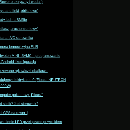
]Rower elektryczny i woda :)
zydatne linki „ebike’owe”
ody led na BMSie
silacz „uruchomieniowy”
iana LVC sterownika
mera termowizyjna FLIR
bvoton MINI i SVMC – programowanie
/Android i konfiguracja
rzewane rękawiczki ebajkowe
dujemy elektryka od 0 (Electra NEUTRON
6000W)
mputer pokładowy „Pikacz”
ki silnik? Jaki sterownik?
ni GPS na rower :)
wietlenie LED przełączane przyciskiem