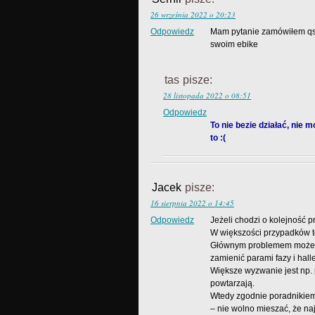
26 września 2022 o 20:23
Odpowiedz
Mam pytanie zamówiłem qs2
swoim ebike
tas
pisze:
28 listopada 2022 o 08:51
Odpowiedz
To nie bezie działać, nie 
to :(
Jacek
pisze:
16 sierpnia 2022 o 14:45
Odpowiedz
Jeżeli chodzi o kolejność p
W większości przypadków te
Głównym problemem może by
zamienić parami fazy i halle
Większe wyzwanie jest np. p
powtarzają.
Wtedy zgodnie poradnikiem
– nie wolno mieszać, że n